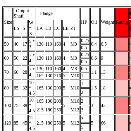
Output
Flange
Shaft
Size
HP
Oil
Weight
Rating
W
LS
S
*
LA
LB
LC
LE
Z1
X
0.25
5 *
50
40
17
130
110
160
4
M8
0.4
6.5
3
0.5
0.25
7 *
60
50
22
130
110
160
4
M8
0.6
9
4
0.5
130
110
160
4
M8
0.5
7 *
70
60
28
1.1
13
4
165
130
210
5
M10
1
10
1
80
65
32
*
165
130
200
5
M10
1.5
18
2
4.5
10
165
130
200
M10
2
100
75
38
*
5
3
42
215
180
250
M12
3
4.5
12
3
120
85
45
*
215
180
250
5
M12
5
66
5
4.5